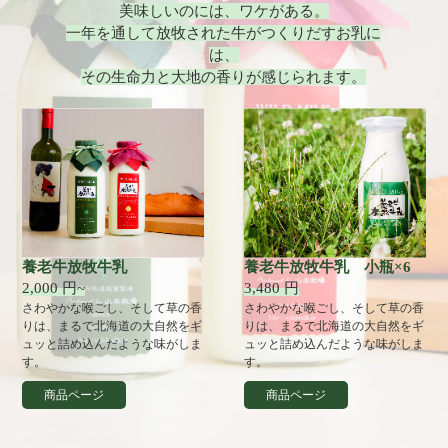
美味しいのには、ワケがある。
一年を通して放牧された牛がつくりだすお乳に
は、
その生命力と大地の香りが感じられます。
養老牛放牧牛乳
養老牛放牧牛乳 小瓶×6
2,000 円~
3,480 円
さわやかな喉ごし、そして草の香
さわやかな喉ごし、そして草の香
りは、まるで北海道の大自然をギ
りは、まるで北海道の大自然をギ
ュッと詰め込んだような味がしま
ュッと詰め込んだような味がしま
す。
す。
商品ページ
商品ページ