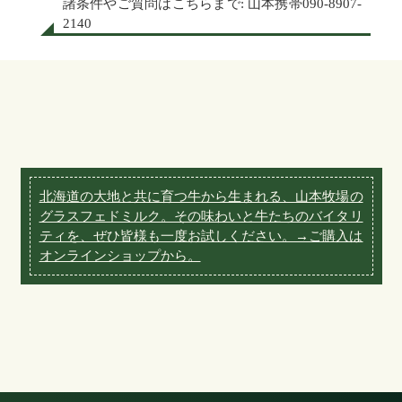
諸条件やご質問はこちらまで: 山本携帯090-8907-
2140
北海道の大地と共に育つ牛から生まれる、山本牧場の
グラスフェドミルク。その味わいと牛たちのバイタリ
ティを、ぜひ皆様も一度お試しください。→ご購入は
オンラインショップから。